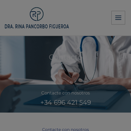
Ir
al
contenido
Contacto
Contacte con nosotros
+34 696 421 549
Contacte con nosotros