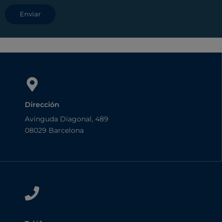
o
v
a
c
í
o
.
Dirección
Avinguda Diagonal, 489
08029 Barcelona