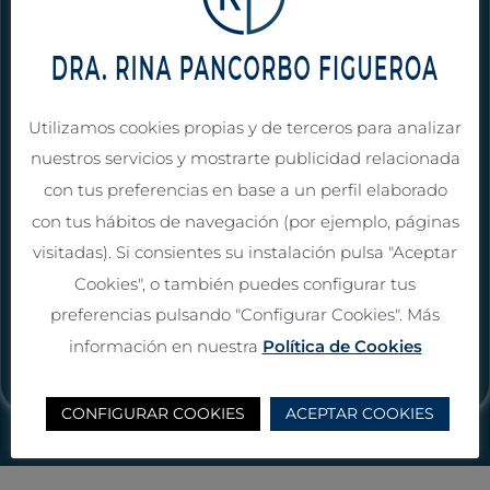
Universidad de Barcelona
Especialista en Medicina Legal y Forense, Vía MIR, U.C.
Madrid.
Especialista en Medicina del Trabajo, vía MIR, Universidad
Utilizamos cookies propias y de terceros para analizar
de Barcelona.
nuestros servicios y mostrarte publicidad relacionada
Máster en Urgencias y Patología Aguda en Pediatría por
la Universidad Autónoma de Madrid.
con tus preferencias en base a un perfil elaborado
Máster en Valoración de Daño Corporal y Peritaje Médico,
con tus hábitos de navegación (por ejemplo, páginas
por la Universidad de Barcelona.
visitadas). Si consientes su instalación pulsa "Aceptar
Máster en Prevención de Riesgos Laborales, Técnico
Cookies", o también puedes configurar tus
Superior de PrevenciónEspecialista en Ergonomía y
preferencias pulsando "Configurar Cookies". Más
Psicosociología Aplicada, por el Instituto Europeo de
información en nuestra
Política de Cookies
Salud y Bienestar Social.
CONFIGURAR COOKIES
ACEPTAR COOKIES